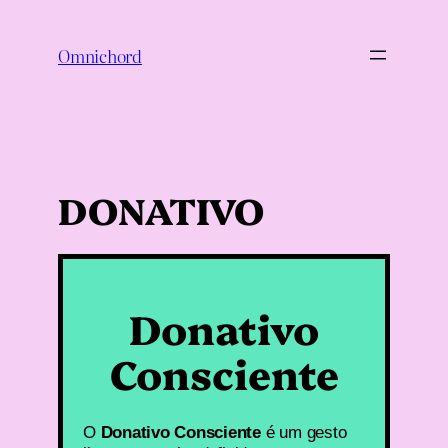
Saltar
para
Omnichord
o
conteúdo
DONATIVO
Donativo
Consciente
O
Donativo Consciente
é um gesto