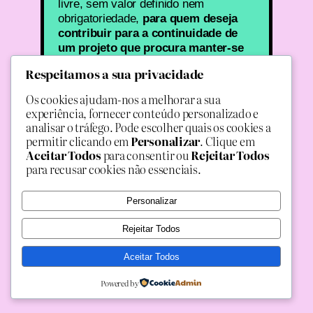
livre, sem valor definido nem
obrigatoriedade,
para quem deseja
contribuir para a continuidade de
um projeto que procura manter-se
próximo, acessível e aberto a todos.
Respeitamos a sua privacidade
Mais do que um apoio financeiro,
é
uma forma de participar e cuidar
de
Os cookies ajudam-nos a melhorar a sua
algo que só existe porque continua a
experiência, fornecer conteúdo personalizado e
ser feito por muitas mãos.
analisar o tráfego. Pode escolher quais os cookies a
permitir clicando em
Personalizar
. Clique em
MBWAY : 914 052 393
Aceitar Todos
para consentir ou
Rejeitar Todos
IBAN :
para recusar cookies não essenciais.
Muito obrigado <3
Personalizar
Rejeitar Todos
Aceitar Todos
Powered by